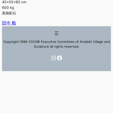
45×55×80 cm
600 kg
黒御影石
田中 毅
Copyright:1996-2025© Executive Committee of Amabiki Village and
Sculpture all rights reserved.
Instagram
Facebook