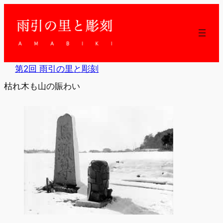
内
容
を
ス
キ
ッ
第2回 雨引の里と彫刻
プ
枯れ木も山の賑わい