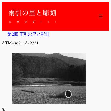
内
容
を
ス
キ
ッ
第2回 雨引の里と彫刻
プ
ATM-962・A-9731
陶