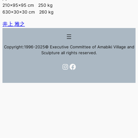
210×95×95 cm 250 kg
630×30×30 cm 260 kg
井上 雅之
Copyright:1996-2025© Executive Committee of Amabiki Village and
Sculpture all rights reserved.
Instagram
Facebook