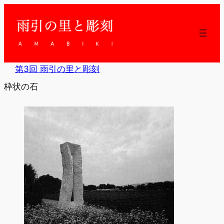
内
容
を
ス
キ
ッ
第3回 雨引の里と彫刻
プ
枠状の石