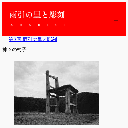
内
容
を
ス
キ
ッ
第3回 雨引の里と彫刻
プ
神々の椅子