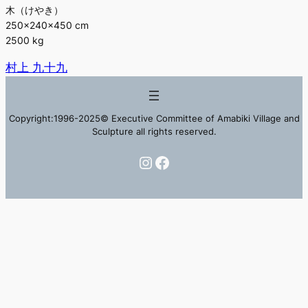
木（けやき）
250×240×450 cm
2500 kg
村上 九十九
Copyright:1996-2025© Executive Committee of Amabiki Village and
Sculpture all rights reserved.
Instagram
Facebook