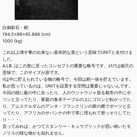
白御影石・籾
194.5×86×45.866 (cm)
1000 (kg)
これ以上壊す事の出来ない基本的な形という意味でUNITと名付けま
した。
A.LB. はこの形に至ったコンセプトの重要な略号です。s1/1は縮尺の
意味で、このサイズが原寸大。
riは中に貯えられている物の略号で、今回は籾一俵を貯えています。
私が思っているのは、UNITを設置する空間は重要じゃないんです。
今回の様に薮の中に在ったり、人のウジャウジャ居る都市の中にポ
ツンと立ってたり、家庭の食卓テーブルの上にゴロンと転がってた
り、アムステルダムのアンネ・フランクリンの家の横でボーツと立
ってたり、アフリカのサバンナの中で草に埋もれて密っそりしてた
り・・・。
言ってみれば、かつてスタンリー・キュウブリックが思い画いたモ
ノリスの様な物かも知れません。