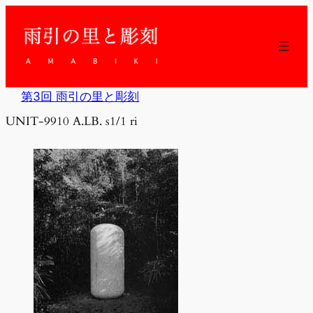
内
容
を
ス
キ
ッ
第3回 雨引の里と彫刻
プ
UNIT-9910 A.LB. s1/1 ri