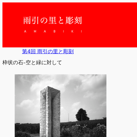
内
容
を
ス
キ
ッ
プ
第4回 雨引の里と彫刻
枠状の石-空と緑に対して