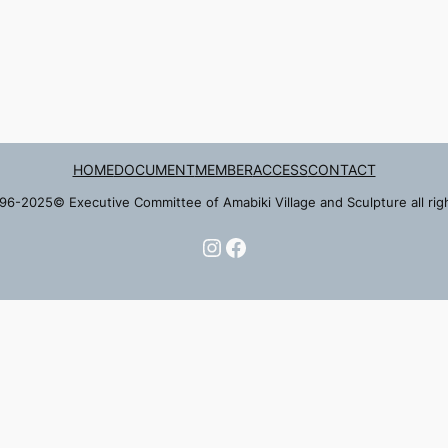
HOME
DOCUMENT
MEMBER
ACCESS
CONTACT
96-2025© Executive Committee of Amabiki Village and Sculpture all rig
Instagram
Facebook