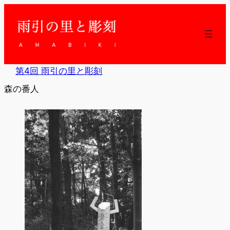
内
容
を
ス
キ
ッ
第4回 雨引の里と彫刻
プ
森の番人