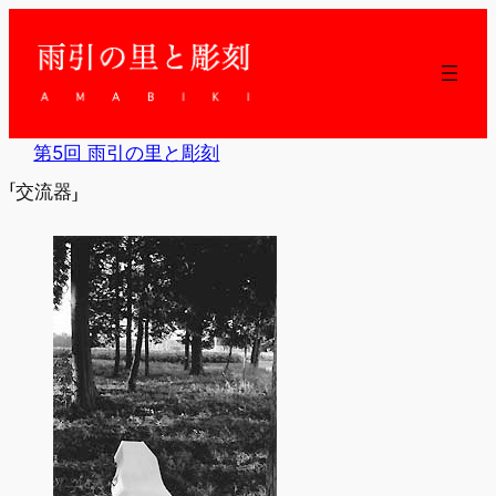
内
容
を
ス
キ
ッ
第5回 雨引の里と彫刻
プ
「交流器」