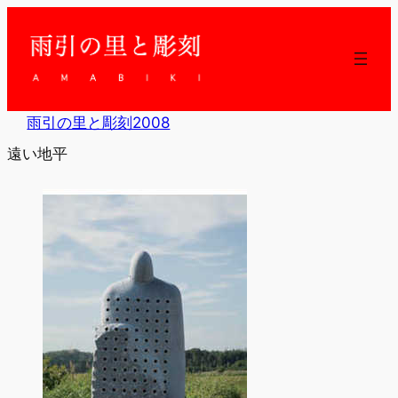
内
容
を
ス
キ
ッ
雨引の里と彫刻2008
プ
遠い地平