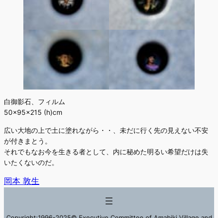
白御影石、フィルム
50×95×215 (h)cm
広い大地の上で土に塗れながら・・、未だに行く先の見えない不安
が付きまとう。
それでもなお今を生きる者として、内に秘めた明るい希望だけは失
いたくないのだ。
岡本 敦生
Copyright:1996-2025© Executive Committee of Amabiki Village and