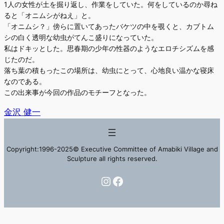
1人の女性が土を掘り返し、作業をしていた。何をしているのか尋ね
ると「オニムシがねえ」と。
「オニムシ？」傍らに置いてあったバケツの中を覗くと、カブトム
シの白く透明な幼虫がてんこ盛りになっていた。
私はドキッとした。思春期の少年の性器のようなエロチシズムを感
じたのだ。
落ち葉の積もったこの場所は、幼虫にとって、心地良い温かな寝床
なのである。
この出来事が今回の作品のモチーフとなった。
金沢 健一
Copyright:1996-2025© Executive Committee of Amabiki Village and
Sculpture all rights reserved.
Instagram
Facebook