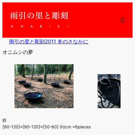
内
容
を
ス
キ
ッ
雨引の里と彫刻2011 冬のさなかに
プ
オニムシの夢
鉄
[90-120]×[90-120]×[50-60] (h)cm ×6pieces