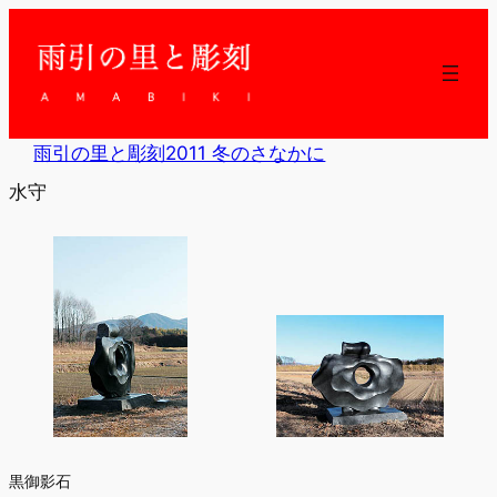
内
容
を
ス
キ
ッ
雨引の里と彫刻2011 冬のさなかに
プ
水守
黒御影石