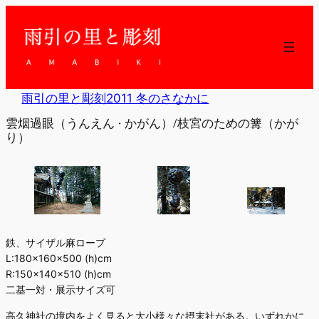
内
容
を
ス
キ
ッ
雨引の里と彫刻2011 冬のさなかに
プ
雲烟過眼（うんえん · かがん）/枝宮のための篝（かが
り）
鉄、サイザル麻ロープ
L:180×160×500 (h)cm
R:150×140×510 (h)cm
二基一対・展示サイズ可
高久神社の境内をよく見ると大小様々な摂末社がある。いずれかに