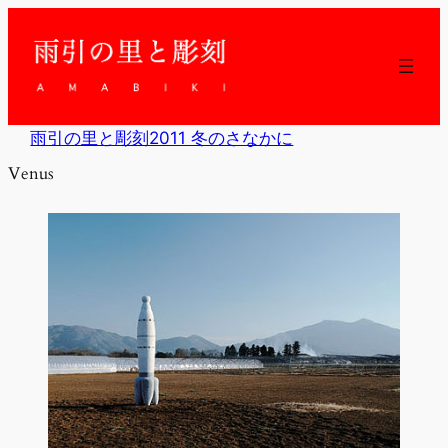
内
容
を
ス
キ
ッ
雨引の里と彫刻2011 冬のさなかに
プ
Venus