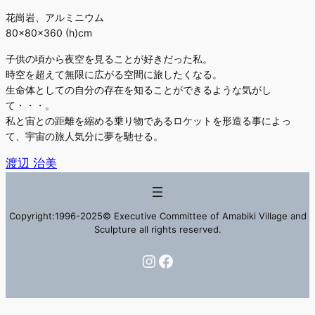
花崗岩、アルミニウム
80×80×360 (h)cm
子供の頃から夜空を見ることが好きだった私。
時空を超えて無限に広がる空間に旅したくなる。
生命体としての自分の存在を知ることができるような気がし
て・・・。
私と宙との距離を縮める乗り物であるロケットを形造る事によっ
て、宇宙の旅人気分に夢を馳せる。
渡辺 治美
Copyright:1996-2025© Executive Committee of Amabiki Village and
Sculpture all rights reserved.
Instagram
Facebook