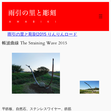
内
容
を
ス
キ
ッ
雨引の里と彫刻2015 りんりんロード
プ
帳波曲線 The Straining Wave 2015
平鉄板、自然石、ステンレスワイヤー、鉄筋