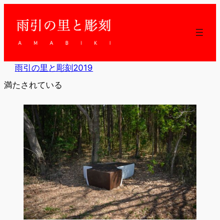
内
容
を
ス
キ
ッ
雨引の里と彫刻2019
プ
満たされている