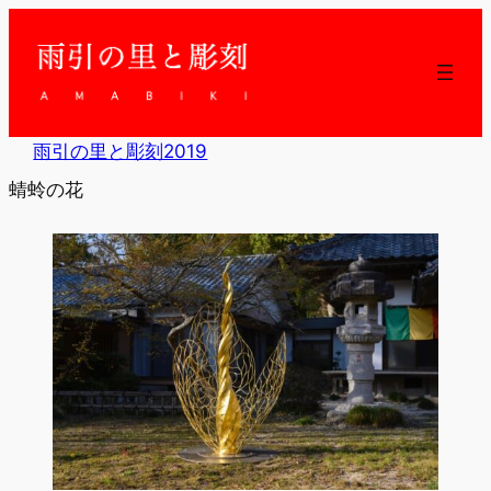
内
容
を
ス
キ
ッ
雨引の里と彫刻2019
プ
蜻蛉の花