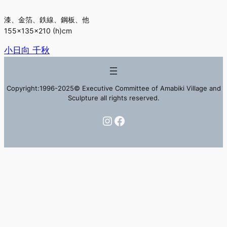
漆、金箔、鉄線、鋼板、他
155×135×210 (h)cm
小日向 千秋
Copyright:1996-2025© Executive Committee of Amabiki Village and
Sculpture all rights reserved.
Instagram
Facebook