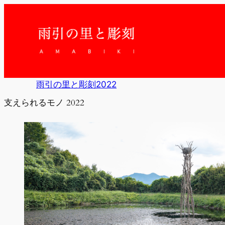
内
容
を
ス
キ
ッ
プ
雨引の里と彫刻2022
支えられるモノ 2022