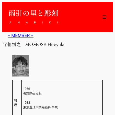
内
容
を
ス
キ
ッ
– MEMBER –
プ
百瀬 博之 MOMOSE Hiroyuki
1956
長野県生まれ
略
1983
歴
東京造形大学絵画科 卒業