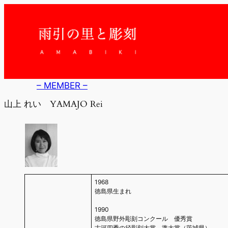
内
容
を
ス
キ
ッ
プ
– MEMBER –
山上 れい YAMAJO Rei
1968
徳島県生まれ
1990
徳島県野外彫刻コンクール 優秀賞
古河四季の径彫刻大賞 準大賞（茨城県）