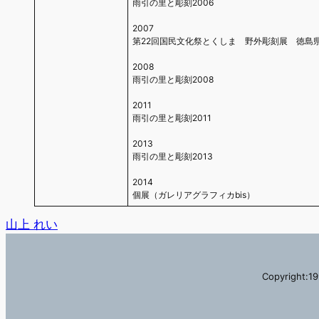
雨引の里と彫刻2006
2007
第22回国民文化祭とくしま 野外彫刻展 徳島
2008
雨引の里と彫刻2008
2011
雨引の里と彫刻2011
2013
雨引の里と彫刻2013
2014
個展（ガレリアグラフィカbis）
山上 れい
Copyright:19