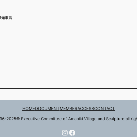
県知事賞
HOME
DOCUMENT
MEMBER
ACCESS
CONTACT
96-2025© Executive Committee of Amabiki Village and Sculpture all rig
Instagram
Facebook