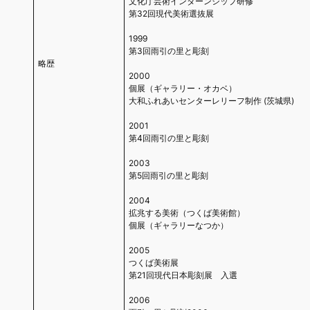
文化庁芸術インターンシップ研修
第32回現代美術選抜展
1999
第3回雨引の里と彫刻
略歴
2000
個展（ギャラリー・オカベ）
大和ふれあいセンターレリーフ制作 (茨城県)
2001
第4回雨引の里と彫刻
2003
第5回雨引の里と彫刻
2004
拡兆する美術（つくば美術館）
個展（ギャラリーなつか）
2005
つくば美術展
第21回現代日本彫刻展 入選
2006