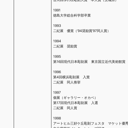
1991
徳島大学総合科学部卒業
1993
二紀展 優賞（’94奨励賞’97同人賞）
1994
二紀展 奨励賞
1995
第16回現代日本彫刻展 東京国立近代美術館賞
1996
第4回横浜彫刻展 入賞
二紀展 同人推挙
1997
個展（ギャラリー・オカベ）
第17回現代日本彫刻展 入選
二紀展 同人賞
1998
アートヒル三好ケ丘彫刻フェスタ マケット優