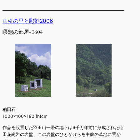
雨引の里と彫刻2006
瞑想の部屋-0604
稲田石
1000×160×180 (h)cm
作品を設置した羽田山一帯の地下は6千万年前に形成された稲
田花崗岩の岩盤。この岩盤のひとかけらを中腹の草地に置か