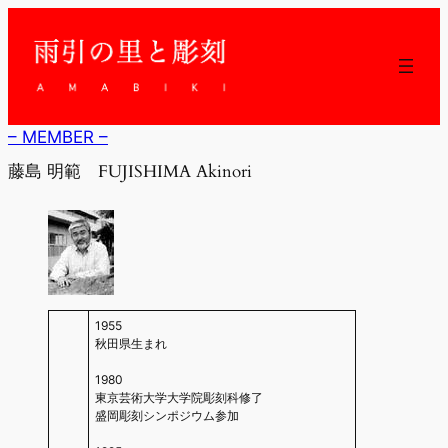
内
容
を
ス
キ
ッ
– MEMBER –
プ
藤島 明範 FUJISHIMA Akinori
1955
秋田県生まれ
1980
東京芸術大学大学院彫刻科修了
盛岡彫刻シンポジウム参加