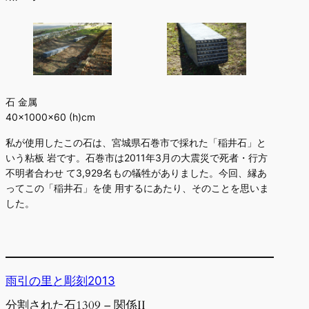
石 金属
40×1000×60 (h)cm
私が使用したこの石は、宮城県石巻市で採れた「稲井石」と
いう粘板 岩です。石巻市は2011年3月の大震災で死者・行方
不明者合わせ て3,929名もの犠牲がありました。今回、縁あ
ってこの「稲井石」を使 用するにあたり、そのことを思いま
した。
雨引の里と彫刻2013
分割された石1309 – 関係II