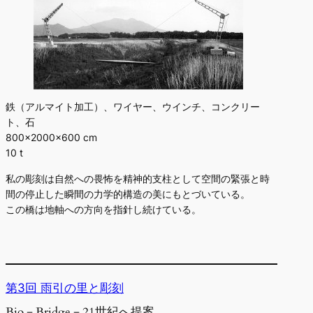
鉄（アルマイト加工）、ワイヤー、ウインチ、コンクリー
ト、石
800×2000×600 cm
10 t
私の彫刻は自然への畏怖を精神的支柱として空間の緊張と時
間の停止した瞬間の力学的構造の美にもとづいている。
この橋は地軸への方向を指針し続けている。
第3回 雨引の里と彫刻
Bio－Bridge－21世紀へ提案