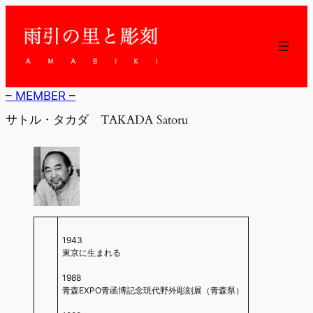
内
容
を
ス
キ
ッ
– MEMBER –
プ
サトル・タカダ TAKADA Satoru
1943
東京に生まれる
1988
青森EXPO青函博記念現代野外彫刻展（青森県）