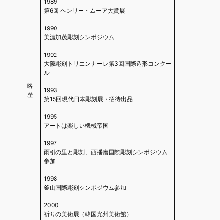
1989
第6回 ヘンリー・ムーア大賞展
1990
美濃加茂彫刻シンポジウム
1992
大阪彫刻トリエンナーレ第3回国際造形コンクー
ル
略
1993
歴
第15回現代日本彫刻展・招待出品
1995
アートは楽しい機械帝国
1997
雨引の里と彫刻、西播磨国際彫刻シンポジウム
参加
1998
釜山国際彫刻シンポジウム参加
2000
祈りの美術展（韓国光州美術館）