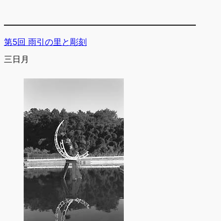
第5回 雨引の里と彫刻
三日月