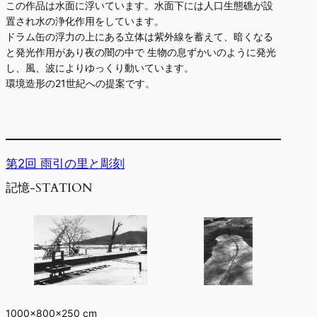
この作品は水面に浮いています。水面下には人口生態礁が設
置され水の浄化作用をしています。
ドラム缶の浮力の上にある立体は紫外線を蓄えて、暗くなる
と発光作用があり夜の闇の中で 生物の息ずかいのように発光
し、風、波によりゆっくり動いています。
環境造形の21世紀への提案です。
第2回 雨引の里と彫刻
記憶-STATION
1000×800×250 cm