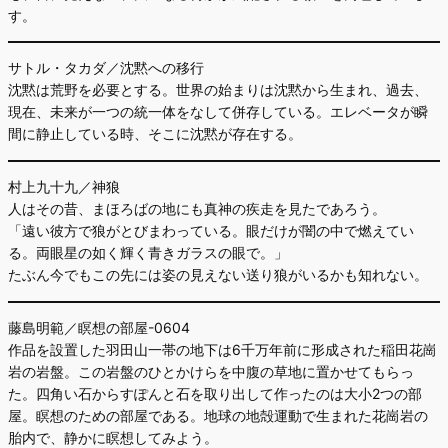
す。
サトル・タカダ／沈黙への移行
沈黙は荒野を必要とする。世界の始まりは沈黙から生まれ、過去、
現在、未来が一つの統一体をなして併存している。エレベータが瞬
間に静止している時、そこに沈黙が存在する。
村上九十九／神狼
人はその昔、まほろばの地にも真神の疾走を見たであろう。
「遠い彼方で狼がとびまわっている。眼だけが闇の中で燃えてい
る。両眼星の如く輝く青きガラスの眼で。」
たぶん今でもこの先には姿の見えない送り狼がいるかも知れない。
藤島明範／瞑想の部屋-0604
作品を設置した羽田山一帯の地下は6千万年前に形成された稲田花崗
岩の岩盤。この岩盤のひとかけらを中腹の草地に置かせてもらっ
た。四角い石からすぽんと石を取り出して作ったのは大小2つの部
屋。瞑想のための部屋である。地球の地殻運動で生まれた花崗岩の
胎内で、静かに瞑想してみよう。