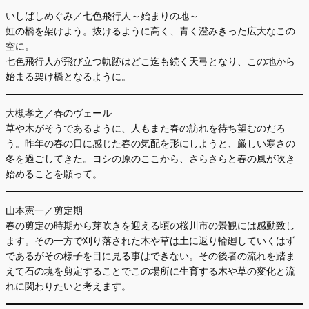
いしばしめぐみ／七色飛行人～始まりの地～
虹の橋を架けよう。抜けるように高く、青く澄みきった広大なこの
空に。
七色飛行人が飛び立つ軌跡はどこ迄も続く天弓となり、この地から
始まる架け橋となるように。
大槻孝之／春のヴェール
草や木がそうであるように、人もまた春の訪れを待ち望むのだろ
う。昨年の春の日に感じた春の気配を形にしようと、厳しい寒さの
冬を過ごしてきた。ヨシの原のここから、さらさらと春の風が吹き
始めることを願って。
山本憲一／剪定期
春の剪定の時期から芽吹きを迎える頃の桜川市の景観には感動致し
ます。その一方で刈り落された木や草は土に返り輪廻していくはず
であるがその様子を目に見る事はできない。その後者の流れを踏ま
えて石の塊を剪定することでこの場所に生育する木や草の変化と流
れに関わりたいと考えます。