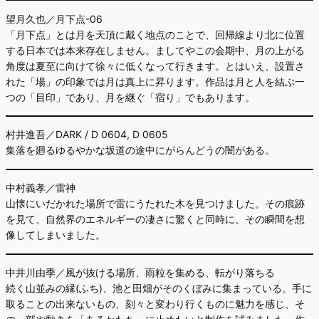
望月久也／月下点-06
「月下点」とは月を天頂に戴く地点のことで、回帰線より北に位置
する日本では本来存在しません。ましてやこの会期中、月の上がる
角度は夏至に向けて徐々に低くなって行きます。とはいえ、設置さ
れた「場」の印象では月は真上に昇ります。作品は月と人を結ぶ一
つの「目印」であり、月を継ぐ「宿り」でもあります。
村井進吾／DARK / D 0604, D 0605
集落を廻るゆるやかな坂道の途中にがらんどうの闇がある。
中村義孝／雷神
山懐にいだかれた場所で雷にうたれた木を見つけました。その痕跡
を見て、自然界のエネルギーの凄さに驚くと同時に、その瞬間を想
像してしまいました。
中井川由季／風が抜ける場所、雨粒を集める、転がり落ちる
続く山並みの縁(ふち)、池と田畑がそのくぼみに集まっている。手に
取ることの出来ないもの、刻々と変わり行くものに魅力を感じ、そ