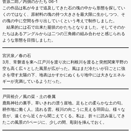
菅原二郎／内側のかたち 06-1
この作品は私が今まで追及してきた石の塊の中から形態を探してい
くのではなく、原材料の塊の持つ大きさを最大限に生かしつつ、そ
の塊の中に空間を作り出していくという考えで制作しました。
結果的には石で出来た籠状のかたちとなりました。そしてそのか
たちはあるアングルからは二つの三角錐の組み合わせと感じられる
ような形態を目指しました。
宮沢泉／春の石
3月、常磐道を東へ江戸川を渡り次に利根川を渡ると突然関東平野の
空も高く広々とした風景が広がった。風はまだ冷たいが日ごとに強
さを増す太陽の下、地表はかすかにぬくもり地中には大きなエネル
ギーが充満しているようだった。
戸田裕介／風の栞・土の眷属
鹿島神社の裏手。草いきれの漂う崖地。足もとの柔らかな土の匂。
耕作地に働く人。流れる雲。桜川の向こうに見える羽田山。様々な
音が、遠くから近くから聞こえてくる。私は、折々に読み返してき
たこの風景の1ページに、少しの間、彫刻を挿んでおく。