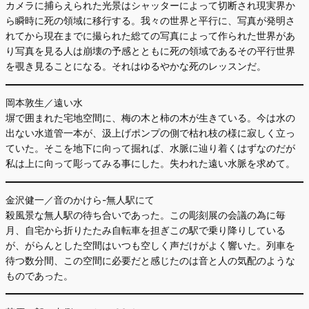
カメラに捕らえられた光景はシャッターによって切断され現実界か
ら瞬時に死の領域に移行する。我々の世界と平行に、写真が発明さ
れてから現在までに撮られた総ての写真によって作られた世界があ
り写真を見る人は崩壊の予感とともに死の領域であるその平行世界
を覗き見ることになる。それはゆるやかな死のレッスンだ。
岡本敦生／遠い水
塀で囲まれた宅地空間に、梅の木と柿の木が生きている。今は水の
出ない水道管一本が、汲上げポンプの側で枯れ枝の様に寂しく立っ
ていた。そこを地下に向って掘れば、水脈に辿り着くはずなのだが
私は上に向って彫ってみる事にした。失われた遠い水脈を求めて。
金沢健一／音のかけら-無人駅にて
殺風景な無人駅の待ち合いであった。この彫刻展の会議の為に毎
月、自宅から折りたたみ自転車を担ぎこの駅で乗り降りしている
が、がらんとした空間はいつも空しく声だけがよく響いた。列車を
待つ数分間、この空間に必要だと感じたのは音と人の気配のような
ものであった。