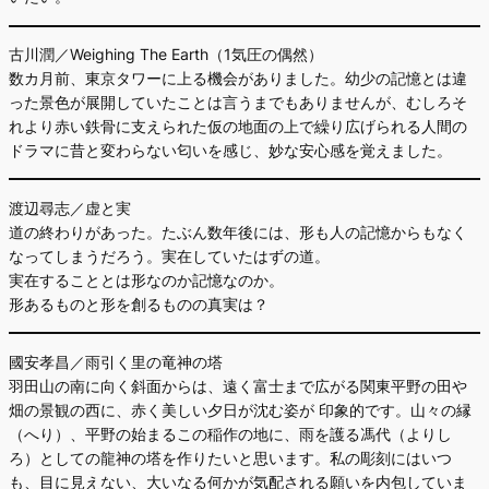
古川潤／Weighing The Earth（1気圧の偶然）
数カ月前、東京タワーに上る機会がありました。幼少の記憶とは違
った景色が展開していたことは言うまでもありませんが、むしろそ
れより赤い鉄骨に支えられた仮の地面の上で繰り広げられる人間の
ドラマに昔と変わらない匂いを感じ、妙な安心感を覚えました。
渡辺尋志／虚と実
道の終わりがあった。たぶん数年後には、形も人の記憶からもなく
なってしまうだろう。実在していたはずの道。
実在することとは形なのか記憶なのか。
形あるものと形を創るものの真実は？
國安孝昌／雨引く里の竜神の塔
羽田山の南に向く斜面からは、遠く富士まで広がる関東平野の田や
畑の景観の西に、赤く美しい夕日が沈む姿が 印象的です。山々の縁
（へり）、平野の始まるこの稲作の地に、雨を護る馮代（よりし
ろ）としての龍神の塔を作りたいと思います。私の彫刻にはいつ
も、目に見えない、大いなる何かが気配される願いを内包していま