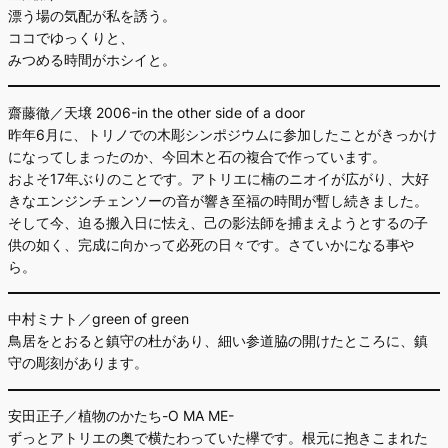
漂う場の気配が私を誘う。
ココでゆっくりと、
みつめる時間がホシイと。
齋藤徹／天壌 2006-in the other side of a door
昨年6月に、トリノでの木彫シンポジウムに参加したことがきっかけ
になってしまったのか、今回木と石の複合で作っています。
およそ17年ぶりのことです。アトリエに楠のニオイが広がり、大好
きなエンジンチェンソーの音が響き至福の時間が暫し続きました。
そして今、迫る搬入日に怯え、己の影法師を捕まえようとするの子
供の如く、完成に向かって必死の日々です。さていかになる事や
ら。
中村ミナト／green of green
鳥居をとおると鎮守の杜があり、細い参道脇の開けたところに、鎮
守の彫刻があります。
安田正子／植物のかたち-O MA ME-
ずっとアトリエの奥で横たわっていた欅です。根元に抱きこまれた