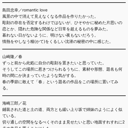
島田忠幸／romantic love
風景の中で消えて見えなくなる作品を作りたかった。
彫刻の存在を否定するわけではないが、ひそやかに秘めた片思いの
恋とか、隠れた危険な関係など日常を超えるものを夢みた。
暮れない日がないように、明けない夜もないだろう。
情熱をやしなう糧(かて)をくるしい沈潜の秘密の中に感じた。
山崎隆／春
ずっと前から此処に自分の彫刻を置きたいと思っていた。
そうしてこの場所に惹きつけられるうちに、素材や形態、題名も何
時の間にか決まっていたような気がする。
春の季節に敢えて「春」という題名の作品をこの場所に置いてみ
る。
海崎三郎／花
鋪装された道と土の道、両方とも緩い上り坂で姉妹のようによく似
ている。
切り通しの空間をなるべくそのまま見せたいと思い地面すれすれに2