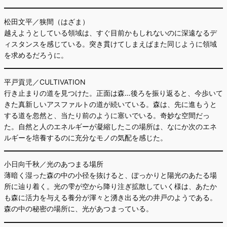
松田文平／狭間（はざま）
越えようとしている領域は、すぐ目前かもしれないのに深遠なるデ
ィスタンスを感じている。突き貫けてしまえばまた同じように領域
を求めるだろうに。
平戸貢児／CULTIVATION
行き止まりの道を見つけた。正面は森…後ろを振り返ると、今歩いて
きた真新しいアスファルトの道が続いている。森は、先に進もうと
する道を忽然と、当たり前のように塞いでいる。奇妙な空間だっ
た。自然と人のエネルギーが凝縮したこの場所は、なにか次のエネ
ルギーを培養するのに充分なモノの気配を感じた。
小日向千秋／光のあつまる場所
薄暗く湿った森の中の小径を抜けると、ぽっかりと陽光のあたる場
所に辿り着く。光の雫が空から降り注ぎ拡散していく様は、あたか
も森に活力を与える養分が渾々と湧き出る光の井戸のようである。
森の中の秘密の場所に、光があつまっている。