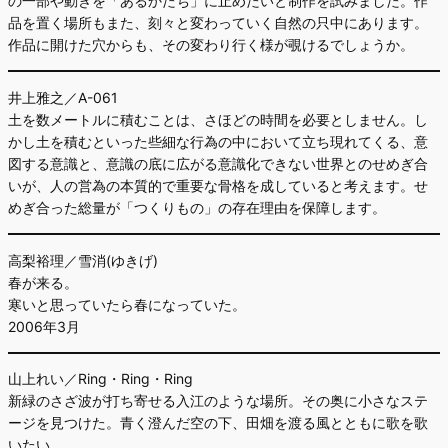
の一部や動きを「あるかたち」に止めたいと制作を試みました。作
品を置く場所もまた、刻々と変わっていく自然の只中にあります。
作品に開けた穴からも、その変わり行く様が覗けるでしょうか。
井上雅之／A-061
土を数メートルに積むことは、さほどの時間を必要としません。し
かし土を積むといった些細な行為の中において立ち現れてくる、意
図する意識と、意識の底に広がる意識化できない世界とのせめぎ合
いが、人の営為の本質的で重要な骨格を成していると考えます。せ
めぎ合った総量が「つくりもの」の存在理由を保障します。
高梨裕理／雪消(ゆきげ)
春が来る。
寒いと思っていたら春になっていた。
2006年3月
山上れい／Ring・Ring・Ring
新緑のさざ波が打ち寄せる入江のような場所。その奥に小さなステ
ージを見つけた。青く澄んだ空の下、田畑を渡る風とともに歌を歌
いたい。