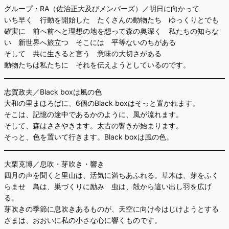
グループ・RA（佐治正大及びメンバーズ）／明日に向かって
いち早く 行動を開始した たくさんの動物たち ゆっくりとでも
確実に 前へ前へと理想の地を想って森の奥深く 私たちの知らな
い 新世界へ旅立つ そこには 平等ないのちがある
そして 共に生きると言う 意味の大切さがある
動物たちは私たちに それを伝えようとしているのです。
志賀政夫／Black boxは風の色
大和の里まほろばに、6個のBlack boxはそっと置かれます。
そこは、記憶の途中であるかのように、風が流れます。
そして、森はささやきます。太古の響きが始まります。
そっと、色を置いて行きます。Black boxは風の色。
大栗克博／息吹・芽吹き・響き
四月の声を聞くと里山は、活気に満ちあふれる。草木は、芽をふく
らませ 鳥は、巣づくりに励み 虫は、殻から這い出し羽を広げ
る。
芽吹きの季節に息吹きあるものが、天空に向け今はじけようとする
さまは、おおいに私の小さな心に響くものです。