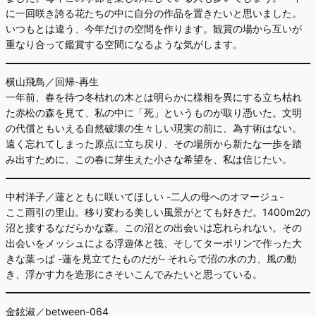
に一回咲き誇る花たちの中に自分の作品を置きたいと思いました。
いつもとは違う、今年だけの空間を作ります。観賞の場から互いが
重なり合って鑑賞する空間になるような気がします。
横山飛鳥／回帰-再生
一年前、春を待つ冬枯れの木とは明らかに様相を異にする立ち枯れ
た赤松の森を見て、私の中に「死」というものが取り憑いた。文明
の代償ともいえる自然破壊の生々しい現実の前に、為す術はない。
遠く忘れてしまった原点に立ち戻り、その場所から新たな一歩を踏
み出すために、この春に芽生えた小さな希望を、私は信じたい。
中村洋子／蓮とともに咲いてほしい -二人の母へのオマージュ-
ここ雨引の里山。移り変わる美しい風景がとても好きだ。1400m2の
沼と接するなだらかな森。この沼との出会いは忘れられない。その
出会いをメッシュによる浮遊体と筏、そしてターポリンで作った大
きな葉っぱ -蓮を見立てたものだが- それらで沼の水の力、風の動
き、浮かす力を造形にさそいこんでみたいと思っている。
金鉉淑／between-064