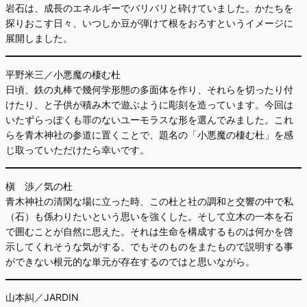
岩石は、成長のエネルギーでバリバリと砕けていました。かたちを
探りおこす日々、いつしか豆が弾けて根をおろすというイメージに
展開しました。
平野米三／小悪魔の棲む杜
日頃、鉄の丸棒で幾何学形態の多面体を作り、それらを切ったり付
けたり、と子供が積み木で遊ぶように彫刻を造っています。今回は
いたずらっぽくも罪のないユーモラスな形を選んでみました。これ
らを青木神社の参道に置くことで、題名の「小悪魔の棲む杜」を感
じ取っていただけたら幸いです。
槇 渉／気の杜
青木神社の清閑な場に立った時、この杜と社の調和と交響の中で私
（石）も係わりたいという思いを強くした。そして立木の一本を石
で囲むことが自然に思えた。それは生命を構成するものは何かを啓
示してくれそうな気がする、でもそのものをまたもので説明する事
ができない根元的な単元が存在するのではと思いながら。
山本糾／JARDIN