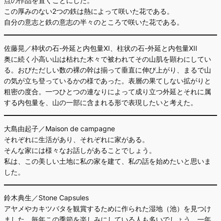
点の作品を置くことにした。
この厚みのない2つの鉄は熱によって咲いた花である。
自分の意志と鉄の意志の半々のところで咲いた花である。
佐藤晃／枠状の石-外延と内包量XI、柱状の石-外延と内包量XII
奥に続く小高い山は枯れた木々で被われてその山肌を顕わにしてい
る。おびただしい数の裸の幹は揃って垂直に伸び上がり、まるで山
の気が立ち登っているかの様であった。表層の果てしない拡がりと
粗密の度合。一つひとつの連なりによって成り立つ外延とそれに属
する内包量を、山の一部に含まれる形で表現したいと考えた。
大島由起子／Maison de campagne
それぞれに生活があり、それぞれに家がある。
そんな家には様々なお話しがあることでしょう。
私は、この美しい土地に私の家を建て、私の話を始めたいと思いま
した。
鈴木典生／Stone Capsules
アヤメやカキツバタを観賞するために作られた湿地（池）を見つけ
ました。毎年この季節を楽しみにしている人も多いでしょう。一年