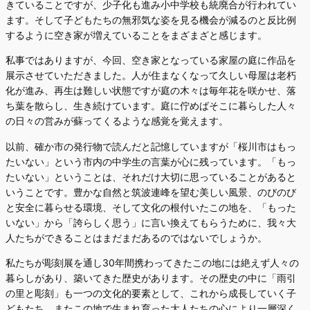
きていることですが、少子化も進み小中学校も統廃合が行われてい
ます。そして子どもたちの無邪気な姿を見る機会が減るのと反比例
するように空き家が増えていることをまざまざと感じます。
私事ではありますが、今回、空き家となっている家屋の庭に作品を
展示させていただきました。人が住まなくなって久しい母屋は老朽
化が進み、再生は難しい状態ですが庭の木々は毎年花を咲かせ、落
ち葉を散らし、生き続けています。庭に佇めばそこに暮らした人々
の日々の営みが蘇ってくるような感覚を覚えます。
以前、確か市の発行物で読んだと記憶していますが「桜川市はもっ
たいない」という市内の中学生の言葉が心に残っています。「もっ
たいない」ということは、それだけ大切に思っていることがあると
いうことです。豊かな自然と筑波連峰を望む美しい風景、のびのび
と安全に暮らせる環境、そして文化の根付いたこの地を、「もった
いない」から「誇らしく思う」に言い換えてもらうために、我々大
人たちができることはまだまだあるのではないでしょうか。
私たちが彫刻展を通し30年間携わってきたこの地には絶えず人々の
暮らしがあり、築いてきた歴史があります。その歴史の中に「雨引
の里と彫刻」も一つの文化的要素として、これから成長していく子
どもたち、またこの地で生まれ育った大人たちの心により一層深く