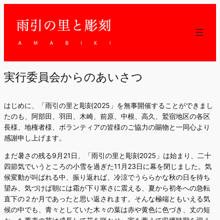
実行委員会からのあいさつ
はじめに、「雨引の里と彫刻2025」を無事開催することができまし
たのも、阿部田、羽田、木崎、前原、中根、高久、鷲宿地区の各区
長様、地権者様、ボランティアの皆様のご協力の賜物と一同心より
感謝申し上げます。
まだ暑さの残る9月21日、「雨引の里と彫刻2025」は始まり、二十
四節気でいうところの小雪を過ぎた11月23日に幕を閉じました。気
候変動が叫ばれる中、振り返れば、冷涼でうららかな秋の日を待ち
望み、気づけば朝には霜が下り寒さに震える、夏から初冬への急転
直下の２か月であったと思い返されます。そんな極端ともいえる気
候の中でも、青々としていた木々の葉は赤や黄色に色づき、丈の短