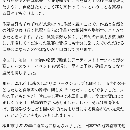
かった蕎麦の芽は成長して花を咲かせ、実を蓄えて収穫時期を迎え
たように、自然はたくましく移り変わっていくということを実感す
る日々でもありました。
作家自身もそれぞれが風景の中に作品を置くことで、作品と自然と
の対話や移り行く気配と自らの作品との相関性を堪能することがで
きたと思います。また、観覧者数も多く、お褒めの言葉も多数頂戴
し、来場してくださった観客の皆様にも十分に楽しんでいただける
展覧会になったのではないかと自負しております。
今回は、前回コロナ渦の名残で断念しアーティストトークへと形を
変えたバスツアーイベントも復活し、早々に予約が満員となるなど
盛況を博しました。
また、2015年以来久しぶりにワークショップも開催し、市内外の子
どもたちと保護者の皆様に楽しんでいただくことができました。大
勢の子どもたちが一堂に会し夢中で木工作に勤しむ姿は大変ほほえ
ましくもあり、感動的ですらありました。しかしそれは裏を返せ
ば、普段学校やこども園の外ではあまり目にする機会がない光景だ
ったということもあるかもしれません。
桜川市は2022年に過疎地に指定されました。日本中の地方都市で起