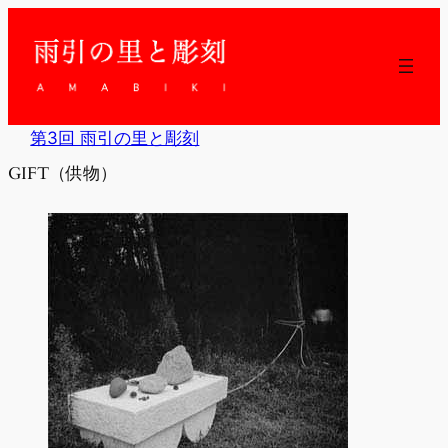
内
容
を
ス
キ
ッ
第3回 雨引の里と彫刻
プ
GIFT（供物）