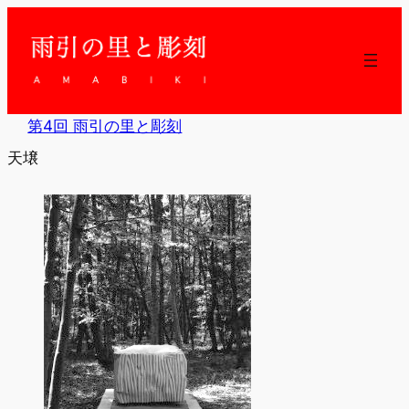
内
容
を
ス
キ
ッ
第4回 雨引の里と彫刻
プ
天壌