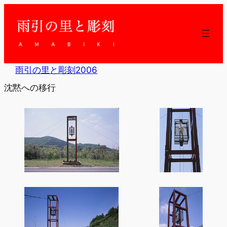
内
容
を
ス
キ
ッ
雨引の里と彫刻2006
プ
沈黙への移行