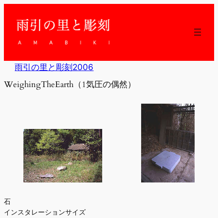
内
容
を
ス
キ
ッ
雨引の里と彫刻2006
プ
WeighingTheEarth（1気圧の偶然）
石
インスタレーションサイズ