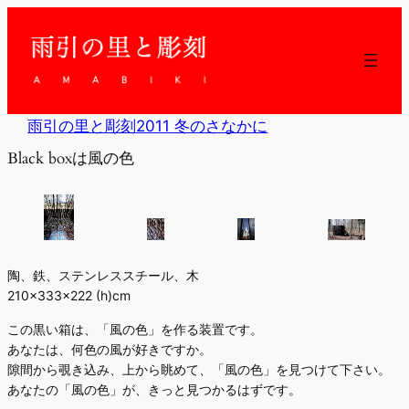
内
容
を
ス
キ
ッ
雨引の里と彫刻2011 冬のさなかに
プ
Black boxは風の色
陶、鉄、ステンレススチール、木
210×333×222 (h)cm
この黒い箱は、「風の色」を作る装置です。
あなたは、何色の風が好きですか。
隙間から覗き込み、上から眺めて、「風の色」を見つけて下さい。
あなたの「風の色」が、きっと見つかるはずです。