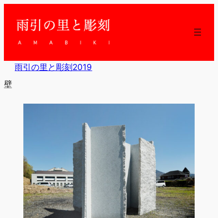
内
容
を
ス
キ
ッ
雨引の里と彫刻2019
プ
壁