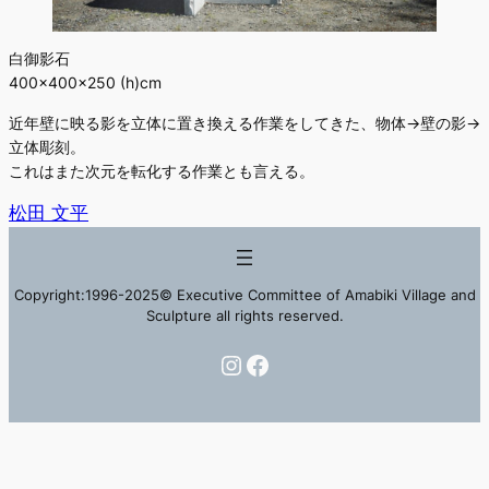
白御影石
400×400×250 (h)cm
近年壁に映る影を立体に置き換える作業をしてきた、物体→壁の影→
立体彫刻。
これはまた次元を転化する作業とも言える。
松田 文平
Copyright:1996-2025© Executive Committee of Amabiki Village and
Sculpture all rights reserved.
Instagram
Facebook