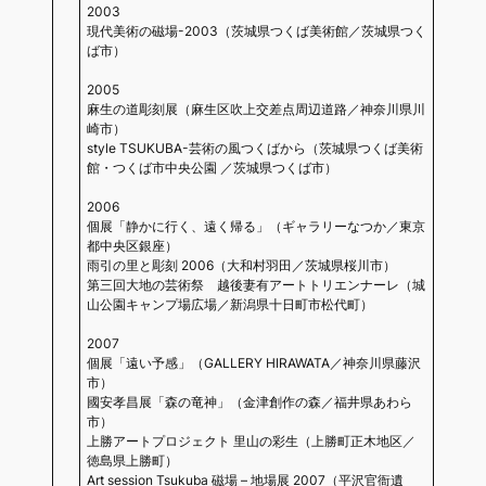
2003
現代美術の磁場-2003（茨城県つくば美術館／茨城県つく
ば市）
2005
麻生の道彫刻展（麻生区吹上交差点周辺道路／神奈川県川
崎市）
style TSUKUBA-芸術の風つくばから（茨城県つくば美術
館・つくば市中央公園 ／茨城県つくば市）
2006
個展「静かに行く、遠く帰る」（ギャラリーなつか／東京
都中央区銀座）
雨引の里と彫刻 2006（大和村羽田／茨城県桜川市）
第三回大地の芸術祭 越後妻有アートトリエンナーレ（城
山公園キャンプ場広場／新潟県十日町市松代町）
2007
個展「遠い予感」（GALLERY HIRAWATA／神奈川県藤沢
市）
國安孝昌展「森の竜神」（金津創作の森／福井県あわら
市）
上勝アートプロジェクト 里山の彩生（上勝町正木地区／
徳島県上勝町）
Art session Tsukuba 磁場 – 地場展 2007（平沢官衙遺