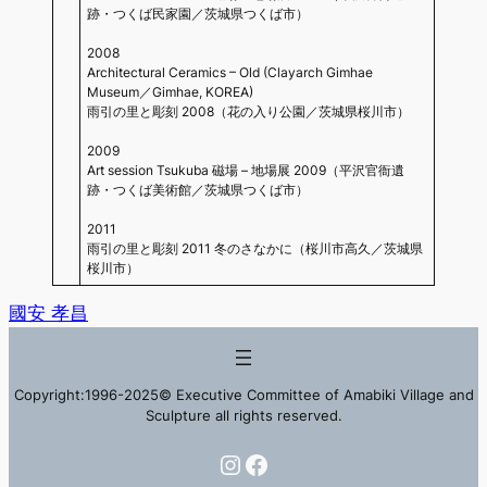
跡・つくば民家園／茨城県つくば市）
2008
Architectural Ceramics – Old (Clayarch Gimhae
Museum／Gimhae, KOREA)
雨引の里と彫刻 2008（花の入り公園／茨城県桜川市）
2009
Art session Tsukuba 磁場 – 地場展 2009（平沢官衙遺
跡・つくば美術館／茨城県つくば市）
2011
雨引の里と彫刻 2011 冬のさなかに（桜川市高久／茨城県
桜川市）
國安 孝昌
Copyright:1996-2025© Executive Committee of Amabiki Village and
Sculpture all rights reserved.
Instagram
Facebook