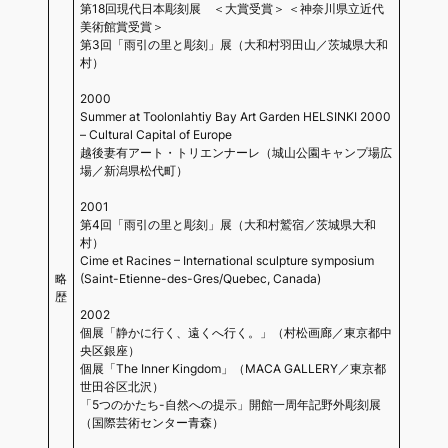
第18回現代日本彫刻展 ＜大賞受賞＞ ＜神奈川県立近代
美術館賞受賞＞
第3回「雨引の里と彫刻」展（大和村羽田山／茨城県大和
村）
2000
Summer at Toolonlahtiy Bay Art Garden HELSINKI 2000
– Cultural Capital of Europe
越後妻有アート・トリエンナーレ（城山公園キャンプ場広
場／新潟県松代町）
2001
第4回「雨引の里と彫刻」展（大和村鷲宿／茨城県大和
村）
Cime et Racines – International sculpture symposium
略
(Saint-Etienne-des-Gres/Quebec, Canada)
歴
2002
個展「静かに行く、遠くへ行く。」（村松画廊／東京都中
央区銀座）
個展「The Inner Kingdom」（MACA GALLERY／東京都
世田谷区北沢）
「5つのかたち-自然への提示」開館一周年記野外彫刻展
（国際芸術センター青森）