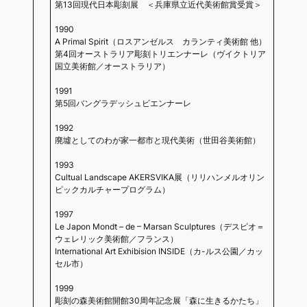
第13回現代日本彫刻展 ＜兵庫県立近代美術館賞受賞＞
1990
A Primal Spirit（ロスアンゼルス カランティ美術館 他）
第4回オーストラリア彫刻トリエンナーレ（ヴイクトリア
国立美術館／オーストラリア）
1991
第5回バングラデッシュビエンナーレ
1992
廃墟としてのわが家一都市と現代美術（世田谷美術館）
1993
Cultual Landscape AKERSVIKA展（リリハンメルオリン
ピックカルチャープログラム）
1997
Le Japon Mondt – de – Marsan Sculptures（デスピオ＝
ウェレリック美術館／フランス）
International Art Exhibision INSIDE（カ-ルス公園／カッ
セル市）
1999
彫刻の森美術館開館30周年記念展「森に生きるかたち」