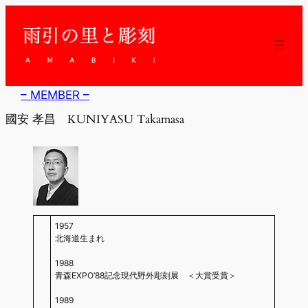
内
容
を
ス
キ
ッ
– MEMBER –
プ
國安 孝昌 KUNIYASU Takamasa
1957
北海道生まれ
1988
青森EXPO‘88記念現代野外彫刻展 ＜大賞受賞＞
1989