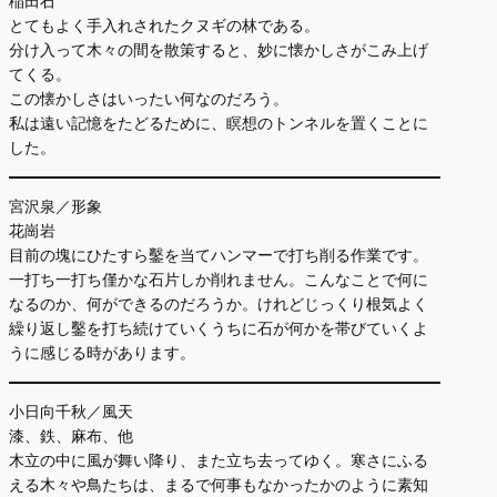
稲田石
とてもよく手入れされたクヌギの林である。
分け入って木々の間を散策すると、妙に懐かしさがこみ上げ
てくる。
この懐かしさはいったい何なのだろう。
私は遠い記憶をたどるために、瞑想のトンネルを置くことに
した。
宮沢泉／形象
花崗岩
目前の塊にひたすら鑿を当てハンマーで打ち削る作業です。
一打ち一打ち僅かな石片しか削れません。こんなことで何に
なるのか、何ができるのだろうか。けれどじっくり根気よく
繰り返し鑿を打ち続けていくうちに石が何かを帯びていくよ
うに感じる時があります。
小日向千秋／風天
漆、鉄、麻布、他
木立の中に風が舞い降り、また立ち去ってゆく。寒さにふる
える木々や鳥たちは、まるで何事もなかったかのように素知