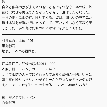
鉄
自立と依存のはざまで立つ地中と地上をつなぐ一本の線。以
前にはなぜか実現できなかったがもう一度作りたくなった。
一月の雨引に山の神が降りてくる。翌日、朝もやの中で見た
御神木はあぜ道の脇に立っていて、言いようもなく気高く美
しかった。あの焦げた斜めの木が背中を押してくれた。
村井進吾／黒体 1101
黒御影石
地表、1.29mの圏界面。
西成田洋子／記憶の領域2011－F00
衣服、靴、カバン、コード、針金 等
かつて近隣の人々でにぎわったであろう建物の一隅。いまは
落ち葉が降りしきり、やがてしーんと静まりかえった冬を迎
える。そこに佇ずむ一つの生命体。いったい何者だろう?
槇 渉／アマビキドン
白御影石