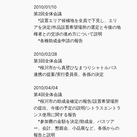
2010/01/10
第2回全体会議
*設置エリア候補地を全員で下見し、エリ
アを決定/作品設置希望場所の選定と今後の地
権者との交渉の進め方について説明
*各種助成金申請の報告
2010/02/28
第3回全体会議
*桜川市から真壁ひなまつりシャトルバス
連携の提案/実行委員長、各係の決定
2010/04/04
第4回全体会議
*桜川市の助成金確定の報告/設置希望場所
の提出、今後の予定の説明/シトラスエントラ
ンス使用に関する報告
*参加費の金額を決定/助成金、バスツア
ー、会計、懇親会、小品展など、各係からの
報告と説明