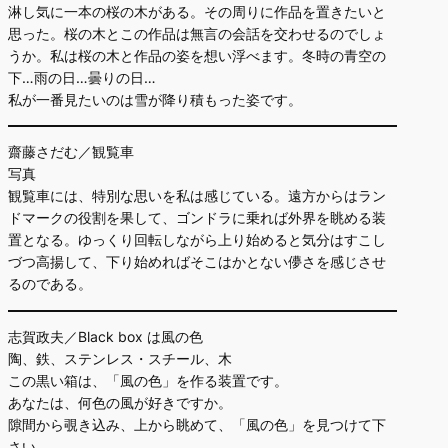
淋し気に一本の桜の木がある。その周りに作品を置きたいと
思った。桜の木とこの作品は無言の会話を交わせるのでしょ
うか。私は桜の木と作品の姿を想い浮べます。冬時の青空の
下…雨の日…曇りの日…
私が一番見たいのは雪が降り積もった姿です。
齋藤さだむ／観覧車
写真
観覧車には、特別な思いを私は感じている。遠方からはラン
ドマークの役割を果して、ゴンドラに乗れば外界を眺める装
置となる。ゆっくり回転しながら上り始めると気分はすこし
づつ高揚して、下り始めればそこはかとない儚さを感じさせ
るのである。
志賀政夫／Black box は風の色
陶、鉄、ステンレス・スチール、木
この黒い箱は、「風の色」を作る装置です。
あなたは、何色の風が好きですか。
隙間から覗き込み、上から眺めて、「風の色」を見つけて下
さい。