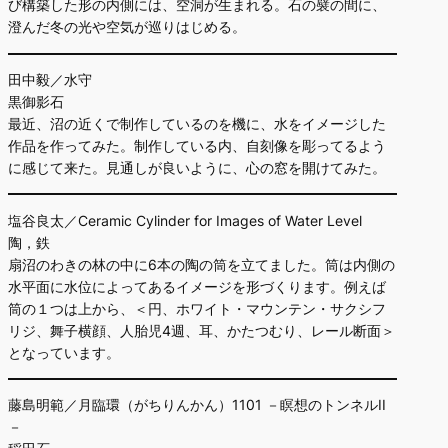
び構築した形の内側には、空洞が生まれる。石の襞の間に、
澄んだ冬の光や空気が巡りはじめる。
田中毅／水守
黒御影石
最近、沼の近くで制作しているのを機に、水をイメージした
作品を作ってみた。制作している内、自刻像を彫ってるよう
に感じて来た。見通しが良いように、心の窓を開けてみた。
塩谷良太／Ceramic Cylinder for Images of Water Level
陶，鉄
扇沼のわきの林の中に6本の陶の筒を立てました。筒は内側の
水平面に水位によってあるイメージを形づくります。例えば
筒の１つは上から、＜円、ホワイト・マウンテン・サクシフ
リジ、舞子横顔、人胎児4週、耳、かたつむり、レール断面＞
となっています。
藤島明範／月臨環（がちりんかん）1101 －瞑想のトンネルII
－