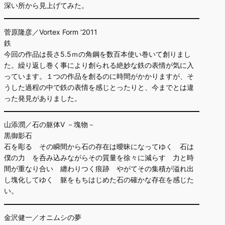
深い所から見上げてみた。
菅原隆彦／Vortex Form ‘2011
鉄
今回の作品は長さ5.5ｍの角鋼を数百本使い巻いて創りまし
た。繰り返し巻く事により創られる絶妙な鉄の表情が気に入
っています。１つの作品を創るのに時間がかかりますが、そ
うした過程の中で鉄の表情を感じとったりと、今までとは違
った発見がありました。
山添潤／石の躯体V －塊物－
黒御影石
石を彫る その瞬間から石の存在は曖昧になってゆく 石は
僕の力 を呑み込みながらその質量を徐々に減らす 力と時
間が重なり合い 纏わりつく痕跡 やがてその集積が溢れ出
し塊化してゆく 躯をもちはじめた石の確かな存在を感じた
い。
金沢健一／オニムシの夢