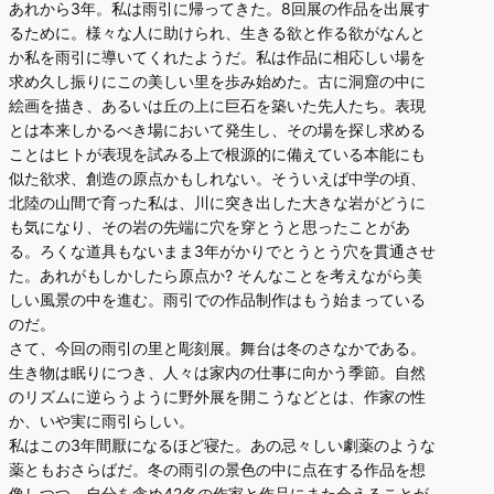
あれから3年。私は雨引に帰ってきた。8回展の作品を出展す
るために。様々な人に助けられ、生きる欲と作る欲がなんと
か私を雨引に導いてくれたようだ。私は作品に相応しい場を
求め久し振りにこの美しい里を歩み始めた。古に洞窟の中に
絵画を描き、あるいは丘の上に巨石を築いた先人たち。表現
とは本来しかるべき場において発生し、その場を探し求める
ことはヒトが表現を試みる上で根源的に備えている本能にも
似た欲求、創造の原点かもしれない。そういえば中学の頃、
北陸の山間で育った私は、川に突き出した大きな岩がどうに
も気になり、その岩の先端に穴を穿とうと思ったことがあ
る。ろくな道具もないまま3年がかりでとうとう穴を貫通させ
た。あれがもしかしたら原点か? そんなことを考えながら美
しい風景の中を進む。雨引での作品制作はもう始まっている
のだ。
さて、今回の雨引の里と彫刻展。舞台は冬のさなかである。
生き物は眠りにつき、人々は家内の仕事に向かう季節。自然
のリズムに逆らうように野外展を開こうなどとは、作家の性
か、いや実に雨引らしい。
私はこの3年間厭になるほど寝た。あの忌々しい劇薬のような
薬ともおさらばだ。冬の雨引の景色の中に点在する作品を想
像しつつ、自分を含め42名の作家と作品にまた会えることが