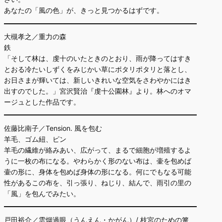
あなたの「風の色」が、きっと見つかるはずです。
大槻孝之／重力の森
鉄
「そして林は、虔十のいたときのとおり、雨が降ってはすき
とおる冷たいしずくをみじかい草にポタリポタリと落とし、
お日さまが輝いては、新しいきれいな空気をさわやかにはき
出すのでした。」宮沢賢治『虔十公園林』より。林へのオマ
ージュとした作品です。
佐藤比南子／Tension. 風を包む
羊毛、ゴム紐、ピン
羊毛の繊維が絡みあい、広がって、まるで細胞が増殖するよ
うに一枚の布になる。やわらかく形のない布は、壷を包めば
壷の形に、身体を包めば身体の形になる。何にでもなる可能
性があるこの布を、引っ張り、ねじり、結んで、雨引の里の
「風」を包んでみたい。
戸田裕介／雲烟過眼（うんえん・かがん）/ 枝宮のための篝