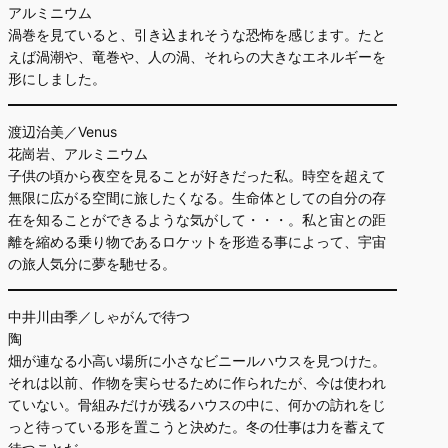
アルミニウム
渦巻を見ていると、引き込まれそうな恐怖を感じます。たと
えば渦潮や、竜巻や、人の渦、それらの大きなエネルギーを
形にしました。
渡辺治美／Venus
花崗岩、アルミニウム
子供の頃から夜空を見ることが好きだった私。時空を超えて
無限に広がる空間に旅したくなる。生命体としての自分の存
在を知ることができるような気がして・・・。私と宙との距
離を縮める乗り物であるロケットを形造る事によって、宇宙
の旅人気分に夢を馳せる。
中井川由季／しゃがんで待つ
陶
畑が連なる小高い場所に小さなビニールハウスを見つけた。
それは以前、作物を実らせるために作られたが、今は使われ
ていない。骨組みだけが残るハウスの中に、何かの訪れをじ
っと待っている形を置こうと決めた。冬の仕事は力を蓄えて