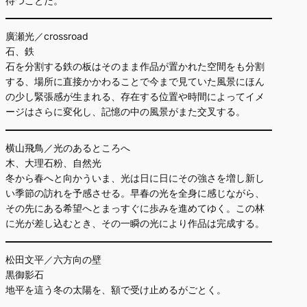
待つことだ。
廣瀬光／crossroad
石、鉄
石を分割する鉄の板はそのまま作品が置かれた空間をも分割
する、場所に直接かかわることで今まで見ていた風景にほん
の少し緊張感が生まれる、存在する位置や時間によってイメ
ージはさらに変化し、記憶の中の風景がまた交叉する。
横山飛鳥／光のあるところへ
木、大理石粉、自然光
冬から春へと向かういま、光は日に日にその強さを増し新し
い季節の訪れを予感させる。早春の光を全身に感じながら、
その先にある希望へとまっすぐに歩みを進めてゆく。この林
に光が差し込むとき、その一瞬の光により作品は完成する。
松田文平／六方向の壁
黒御影石
地平を這う冬の太陽を、額で受け止めるがごとく。