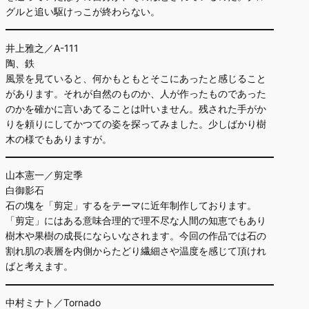
グルと追い駆けっこが終わらない。
井上雅之／A-111
陶、鉄
風景を見ていると、何かもともとそこにあったと感じること
があります。それが自然のものか、人が作ったものであった
のかを確かに言いあてることは叶いません。残された手がか
りを頼りにしてかつての姿を探ってみました。少しばかり樹
木の様でもありますが。
山本憲一／剪定季
白御影石
石の塊を「剪定」するをテーマに近年制作しております。
「剪定」にはある意味合理的で理不尽な人間の知恵でもあり
樹木や果樹の成長にならいなされます。今回の作品では石の
割れ肌の表層を内側からたどり繊細さや温度を感じて頂けれ
ばと考えます。
中村ミナト／Tornado