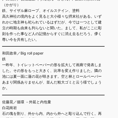
（かがり）
鉄、サイザル麻ロープ、オイルステイン、塗料
高久神社の境内をよく見ると大小様々な摂末社がある。いず
れかに地主神も祀られているはずだが、今では一つとして建
立の時期も由来も判らないと聞いた。まして、私がここに彫
刻を作った事など人の記憶からすぐに消え去るだろう。儚く
尊い今を共有したい。
和田政幸／Big roll paper
鉄
一昨年、トイレットペーパーの形を拡大して画廊で発表しま
した。その形をもっと大きく、比率を変え作りました。隣の
池には夏一面に蓮の花が咲きます。空と林とロールペーパー
あまり関係ありませんが、並んだ粗大ゴミと云う様でしょう
か。
佐藤晃／循環 －外延と内包量
白花崗岩
石の塊を割り、外から内、内から外へと彫り込んで行く。再