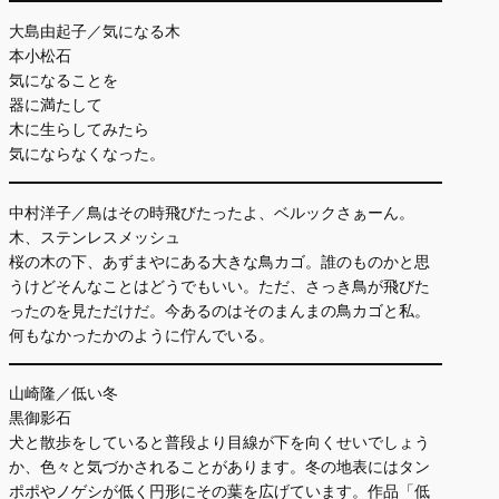
大島由起子／気になる木
本小松石
気になることを
器に満たして
木に生らしてみたら
気にならなくなった。
中村洋子／鳥はその時飛びたったよ、ベルックさぁーん。
木、ステンレスメッシュ
桜の木の下、あずまやにある大きな鳥カゴ。誰のものかと思
うけどそんなことはどうでもいい。ただ、さっき鳥が飛びた
ったのを見ただけだ。今あるのはそのまんまの鳥カゴと私。
何もなかったかのように佇んでいる。
山崎隆／低い冬
黒御影石
犬と散歩をしていると普段より目線が下を向くせいでしょう
か、色々と気づかされることがあります。冬の地表にはタン
ポポやノゲシが低く円形にその葉を広げています。作品「低