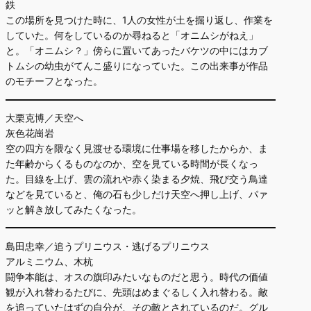
鉄
この場所を見つけた時に、1人の女性が土を掘り返し、作業を
していた。何をしているのか尋ねると「オニムシがねえ」
と。「オニムシ？」傍らに置いてあったバケツの中にはカブ
トムシの幼虫がてんこ盛りになっていた。この出来事が作品
のモチーフとなった。
大栗克博／天空へ
灰色花崗岩
空の四方を隈なく見渡せる環境に仕事場を移したからか、ま
た年齢からくるものなのか、空を見ている時間が長くなっ
た。目線を上げ、雲の流れや赤く染まる夕焼、飛び交う鳥達
などを見ていると、俺の石も少しだけ天空へ押し上げ、パァ
ッと解き放してみたくなった。
島田忠幸／追うプリニウス・逃げるプリニウス
アルミニウム、木杭
闘争本能は、オスの旗印みたいなものだと思う。時代の価値
観が入れ替わるたびに、先頭はめまぐるしく入れ替わる。敵
を追っていたはずの自分が、その敵とされているのだ。グル