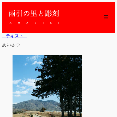
内
容
を
ス
キ
ッ
– テキスト –
プ
あいさつ