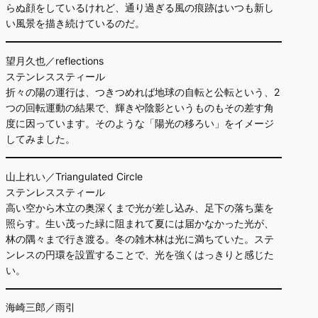
らぬ顔をしているけれど、通り過ぎる風の痕跡はいつも新し
い風景を描き続けているのだ。
望月久也／reflections
ステンレススティール
折々の陽の運行は、つきつめれば地球の自転と公転という、2
つの回転運動の結果で、輝きや陰影というものもその差す角
度に因っています。そのような「陽光の移ろい」をイメージ
してみました。
山上れい／Triangulated Circle
ステンレススティール
高い空から木立の奥深くまで光が差し込み、足下の落ち葉を
照らす。生い茂った緑に阻まれて夏には届かなかった光が、
林の隅々まで行き渡る。冬の雑木林は光に満ちていた。ステ
ンレスの円環を設置することで、光を強くはっきりと感じた
い。
海崎三郎／雨引