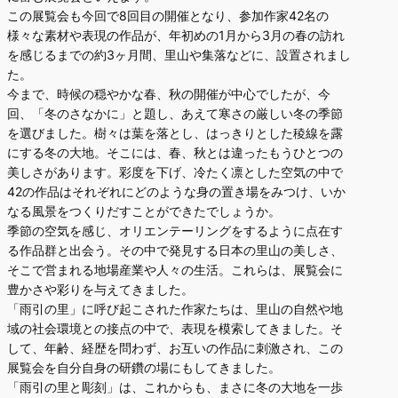
この展覧会も今回で8回目の開催となり、参加作家42名の
様々な素材や表現の作品が、年初めの1月から3月の春の訪れ
を感じるまでの約3ヶ月間、里山や集落などに、設置されまし
た。
今まで、時候の穏やかな春、秋の開催が中心でしたが、今
回、「冬のさなかに」と題し、あえて寒さの厳しい冬の季節
を選びました。樹々は葉を落とし、はっきりとした稜線を露
にする冬の大地。そこには、春、秋とは違ったもうひとつの
美しさがあります。彩度を下げ、冷たく凛とした空気の中で
42の作品はそれぞれにどのような身の置き場をみつけ、いか
なる風景をつくりだすことができたでしょうか。
季節の空気を感じ、オリエンテーリングをするように点在す
る作品群と出会う。その中で発見する日本の里山の美しさ、
そこで営まれる地場産業や人々の生活。これらは、展覧会に
豊かさや彩りを与えてきました。
「雨引の里」に呼び起こされた作家たちは、里山の自然や地
域の社会環境との接点の中で、表現を模索してきました。そ
して、年齢、経歴を問わず、お互いの作品に刺激され、この
展覧会を自分自身の研鑽の場にもしてきました。
「雨引の里と彫刻」は、これからも、まさに冬の大地を一歩