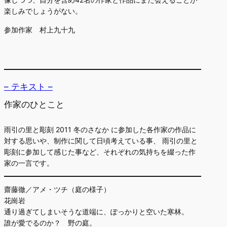
楽しみでしょうがない。
参加作家 村上九十九
– テキスト –
作家のひとこと
雨引の里と彫刻 2011 冬のさなか に参加した各作家の作品に
対する思いや、制作に関して日頃考えている事、 雨引の里と
彫刻に参加して感じた事など、それぞれの気持ちを綴った作
家の一言です。
齋藤徹／アメ・ツチ（庭の様子）
花崗岩
通り過ぎてしまいそうな道端に、ぽっかりと空いた寒林。
誰が愛でるのか？ 野の庭。