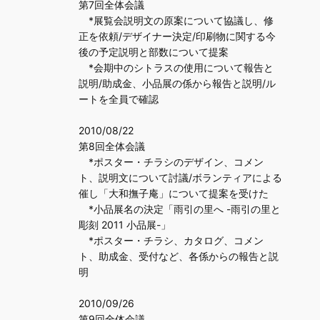
第7回全体会議
*展覧会説明文の原案について協議し、修
正を依頼/デザイナー決定/印刷物に関する今
後の予定説明と部数について提案
*会期中のシトラスの使用について報告と
説明/助成金、小品展の係から報告と説明/ル
ートを全員で確認
2010/08/22
第8回全体会議
*ポスター・チラシのデザイン、コメン
ト、説明文について討議/ボランティアによる
催し「大和撫子庵」について提案を受けた
*小品展名の決定「雨引の里へ -雨引の里と
彫刻 2011 小品展-」
*ポスター・チラシ、カタログ、コメン
ト、助成金、受付など、各係からの報告と説
明
2010/09/26
第9回全体会議