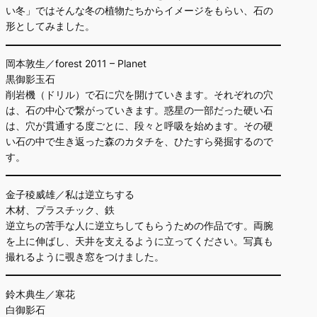
い冬」ではそんな冬の植物たちからイメージをもらい、石の
形としてみました。
岡本敦生／forest 2011 – Planet
黒御影玉石
削岩機（ドリル）で石に穴を開けていきます。それぞれの穴
は、石の中心で繋がっていきます。惑星の一部だった硬い石
は、穴が貫通する度ごとに、段々と呼吸を始めます。その硬
い石の中で生き返った森のカタチを、ひたすら発掘するので
す。
金子稜威雄／私は逆立ちする
木材、プラスチック、鉄
逆立ちの苦手な人に逆立ちしてもらうための作品です。両腕
を上に伸ばし、天井を支えるように立ってください。写真も
撮れるように覗き窓をつけました。
鈴木典生／寒花
白御影石