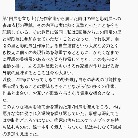
第1回展を立ち上げた作家達から届いた雨引の里と彫刻展への
参加依頼の手紙。その内容は実に熱く真摯だったことを今も
記憶している。その趣旨に賛同し私は2回展からこの雨引の里
と彫刻展に参加させていただくこととなった。それ以来、雨
引の里と彫刻展は作家による自主運営という大変な労力と引
き換えに個々の表現行為を尊重するとともに、かたくなまで
に理想の美術展のあるべき姿を模索してきた。このあらゆる
虚飾を排し、ある意味硬派ともいえる作家達が作り上げる野
外展の意味するところは今や大きい。
以後、2年毎にやってくるこの野外展は自らの表現の可能性を
探る場であることの意味もさることながら他の多くの作家、
作品と出合い、お互いが刺激を与えあう貴重な機会となっ
た。
このような経緯を経て会を重ねた第7回展を迎えるころ、私は
厄介な病に侵され入退院を繰り返していた。事態は深刻でも
はや制作どころではない。病床の傍らにスケッチブックを持
ち込むものの、線一本引く気力すらない。私はやむなく7回展
の参加を見送った。