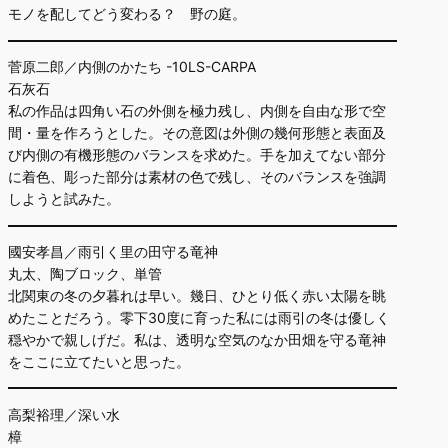
モノを配してどう変わる？ 野の庭。
菅原二郎／内側のかたち -10LS-CARPA
石灰石
私の作品は四角い石の外側を極力残し、内側を自由な形で空
間・量を作ろうとした。その意図は外側の幾何形態と表面及
び内側の有機形態のバランスを求めた。手を加えてない部分
に着色、彫った部分は素材の色で残し、そのバランスを強調
しようと試みた。
國安孝昌／雨引く里の田守る竜神
丸太、陶ブロック、単管
北関東の冬の夕暮れは早い。幾日、ひとり低く赤い太陽を眺
めたことだろう。零下30度に育った私には雨引の冬は優しく
穏やかで親しげだ。私は、透明な空気のなか田畑を守る竜神
をここに立てたいと思った。
高梨裕理／深い水
樟